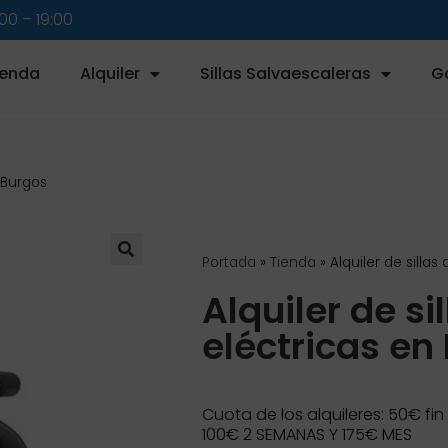
:00 – 19:00
ienda
Alquiler
Sillas Salvaescaleras
G
n Burgos
Portada
»
Tienda
»
Alquiler de silla
🔍
Alquiler de si
eléctricas en
Cuota de los alquileres: 50€ fi
100€ 2 SEMANAS Y 175€ MES