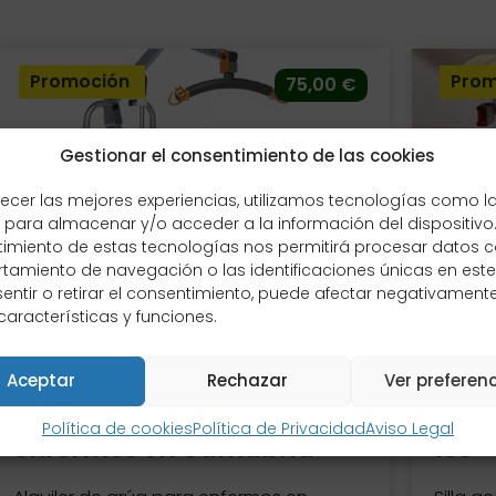
Promoción
Prom
75,00
€
Gestionar el consentimiento de las cookies
recer las mejores experiencias, utilizamos tecnologías como l
 para almacenar y/o acceder a la información del dispositivo.
imiento de estas tecnologías nos permitirá procesar datos 
amiento de navegación o las identificaciones únicas en este s
entir o retirar el consentimiento, puede afectar negativament
características y funciones.
Aceptar
Rechazar
Ver preferen
Alquiler de grúa para
Sill
Política de cookies
Política de Privacidad
Aviso Legal
enfermos en Cantabria
130