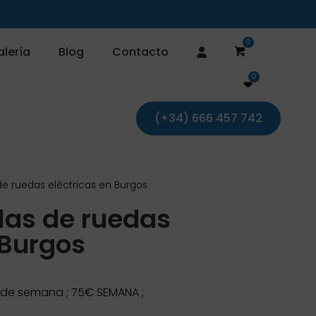
alería
Blog
Contacto
❤
(+34) 666 457 742
s de ruedas eléctricas en Burgos
llas de ruedas
 Burgos
n de semana ; 75€ SEMANA ;