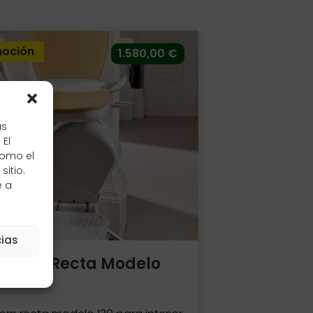
oción
1.580,00
€
as
 El
como el
itio.
e a
cias
a Acorn Recta Modelo