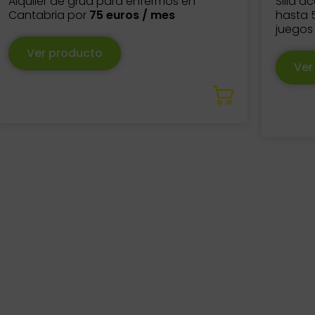
Alquiler de grúa para enfermos en
Silla a
Cantabria por
75 euros / mes
hasta 
juegos
Ver producto
Ver