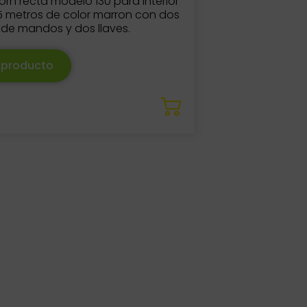
corn recta modelo 130 para interior
5 metros de color marron con dos
 de mandos y dos llaves.
 producto