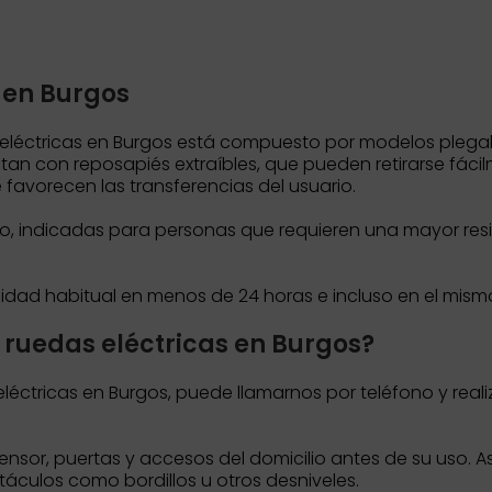
s en Burgos
as eléctricas en Burgos está compuesto por modelos plegab
tan con reposapiés extraíbles, que pueden retirarse fácilm
avorecen las transferencias del usuario.
do, indicadas para personas que requieren una mayor res
lidad habitual en menos de 24 horas e incluso en el mism
de ruedas eléctricas en Burgos?
as eléctricas en Burgos, puede llamarnos por teléfono y rea
ensor, puertas y accesos del domicilio antes de su uso. 
bstáculos como bordillos u otros desniveles.