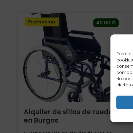
Promoción
40,00
€
Para of
cookies
consent
comport
No cons
ciertas 
Alquiler de sillas de ruedas
en Burgos