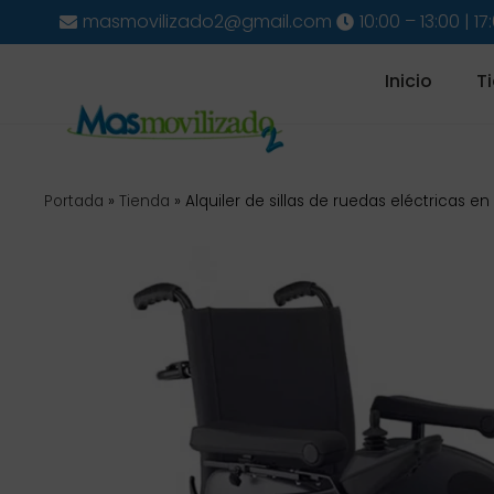
masmovilizado2@gmail.com
10:00 – 13:00 | 17
Inicio
T
Portada
»
Tienda
»
Alquiler de sillas de ruedas eléctricas e