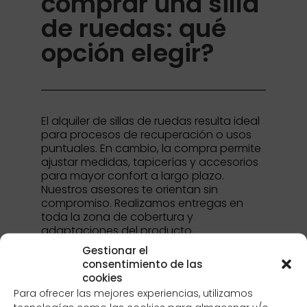
comprar una silla
de ruedas: qué
opción elegir?
El alquiler de sillas de ruedas resulta ideal
para procesos de recuperación o usos
puntuales. En cambio, la compra permite
ajustar medidas, tapicerías y accesorios
para mayor confort a largo plazo.
Nuestros asesores te orientan sin
compromiso. Realizamos entregas en
toda la zona de cobertura y
adaptaciones del producto.
Gestionar el
consentimiento de las
cookies
Para ofrecer las mejores experiencias, utilizamos