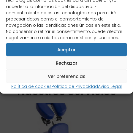
tecnologías como las cookies para almacenar y/o
acceder a la información del dispositivo. El
Gran experiencia en proyectos de adaptabilidad
consentimiento de estas tecnologías nos permitirá
Sillas de ruedas en Santurtzi. Sillas de ruedas
procesar datos como el comportamiento de
manuales disponibles en alquiler y venta, con
navegación o las identificaciones únicas en este sitio.
opciones de autopropulsión, tránsito y ligeras.
No consentir o retirar el consentimiento, puede afectar
Asesoramiento profesional y entrega a domicilio.
negativamente a ciertas características y funciones.
Aceptar
Rechazar
Descubre Otros de
Ver preferencias
Política de cookies
Política de Privacidad
Aviso Legal
Nuestros Servicios