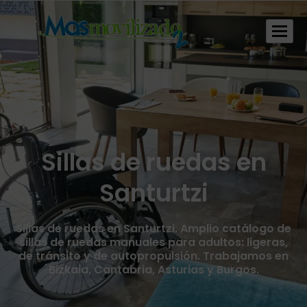
Sillas de ruedas en
Santurtzi
Sillas de ruedas en Santurtzi. Amplio catálogo de
sillas de ruedas manuales para adultos: ligeras,
de tránsito y de autopropulsión. Trabajamos en
Bizkaia, Cantabria, Asturias y Burgos.