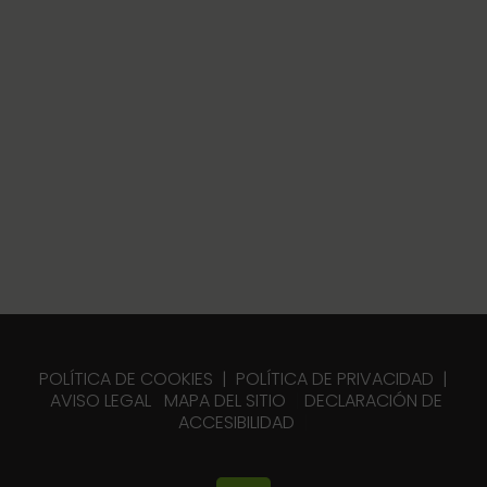
POLÍTICA DE COOKIES
|
POLÍTICA DE PRIVACIDAD
|
AVISO LEGAL
MAPA DEL SITIO
|
DECLARACIÓN DE
ACCESIBILIDAD
|