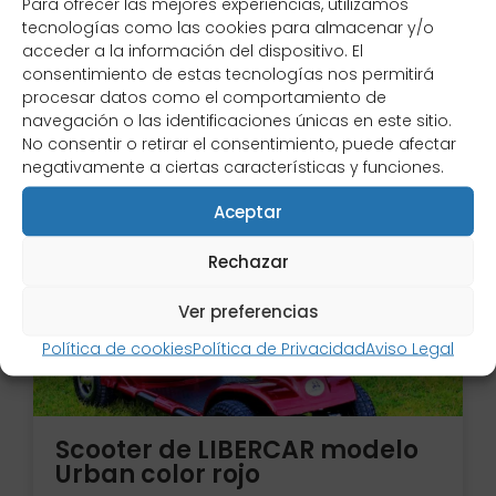
Para ofrecer las mejores experiencias, utilizamos
Ver producto
tecnologías como las cookies para almacenar y/o
acceder a la información del dispositivo. El
consentimiento de estas tecnologías nos permitirá
procesar datos como el comportamiento de
navegación o las identificaciones únicas en este sitio.
No consentir o retirar el consentimiento, puede afectar
negativamente a ciertas características y funciones.
Promoción
1.200,00
€
Aceptar
Rechazar
Ver preferencias
Política de cookies
Política de Privacidad
Aviso Legal
Scooter de LIBERCAR modelo
Urban color rojo