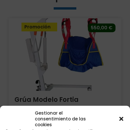
Promoción
550,00
€
Grúa Modelo Fortia
Grúa con percha de 2 ruedas con freno y
Gestionar el
mando para subir y bajar. Sin arnés.
consentimiento de las
cookies